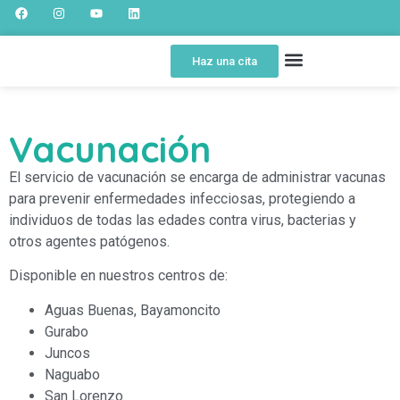
Haz una cita
SOBRE NOSOTROS
SPOT EDUCATIVO
PORTAL DEL PACIENTE
Vacunación
El servicio de vacunación se encarga de administrar vacunas
para prevenir enfermedades infecciosas, protegiendo a
individuos de todas las edades contra virus, bacterias y
otros agentes patógenos.
Disponible en nuestros centros de:
Aguas Buenas, Bayamoncito
Gurabo
Juncos
Naguabo
San Lorenzo