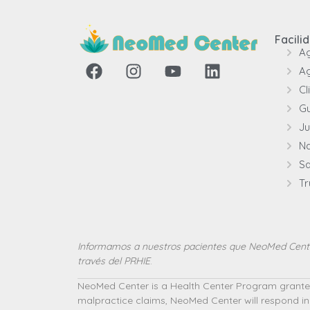
Facili
A
Ag
Cl
G
J
N
Sa
Tr
Informamos a nuestros pacientes que NeoMed Center
través del PRHIE
.
NeoMed Center is a Health Center Program grantee u
malpractice claims, NeoMed Center will respond in