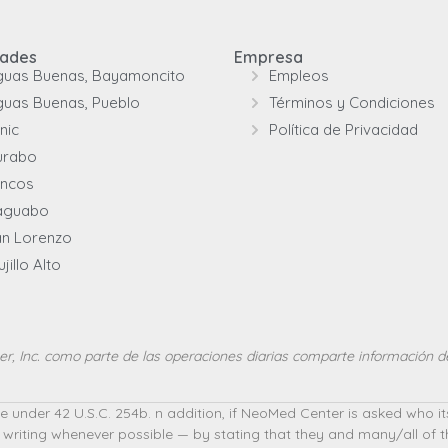
dades
Empresa
guas Buenas, Bayamoncito
Empleos
uas Buenas, Pueblo
Términos y Condiciones
inic
Política de Privacidad
urabo
uncos
aguabo
n Lorenzo
ujillo Alto
, Inc. como parte de las operaciones diarias comparte información d
nder 42 U.S.C. 254b. n addition, if NeoMed Center is asked who its i
 writing whenever possible — by stating that they and many/all of 