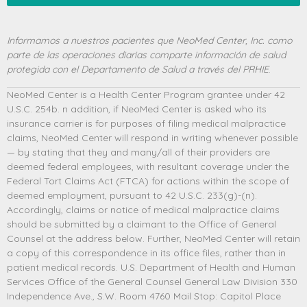
Informamos a nuestros pacientes que NeoMed Center, Inc. como
parte de las operaciones diarias comparte información de salud
protegida con el Departamento de Salud a través del PRHIE
.
NeoMed Center is a Health Center Program grantee under 42
U.S.C. 254b. n addition, if NeoMed Center is asked who its
insurance carrier is for purposes of filing medical malpractice
claims, NeoMed Center will respond in writing whenever possible
— by stating that they and many/all of their providers are
deemed federal employees, with resultant coverage under the
Federal Tort Claims Act (FTCA) for actions within the scope of
deemed employment, pursuant to 42 U.S.C. 233(g)-(n).
Accordingly, claims or notice of medical malpractice claims
should be submitted by a claimant to the Office of General
Counsel at the address below. Further, NeoMed Center will retain
a copy of this correspondence in its office files, rather than in
patient medical records. U.S. Department of Health and Human
Services Office of the General Counsel General Law Division 330
Independence Ave., S.W. Room 4760 Mail Stop: Capitol Place